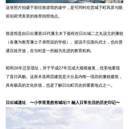
这张照片拍摄于前往致道馆的途中，是可同时欣赏城下町风景与眼
前别府湾美景的推荐拍照地点。
致道馆是由日出藩第15代藩主木下俊程在日出城二之丸设立的藩校
（各藩为教育藩士子弟而设的学校）。据说不仅面向武士，也向普
通百姓开放，在当时是一所颇为先进的教育机构。
昭和26年迁至现址，并于平成27年完成大规模修复，优美地重现
了昔日风貌。这座木造两层建筑是大分县内唯一现存的藩校建筑，
具有极高的文化价值，也是了解日出町历史的重要地点之一。
日出城遗址 〜小学里竟然有城址!? 融入日常生活的历史印记〜