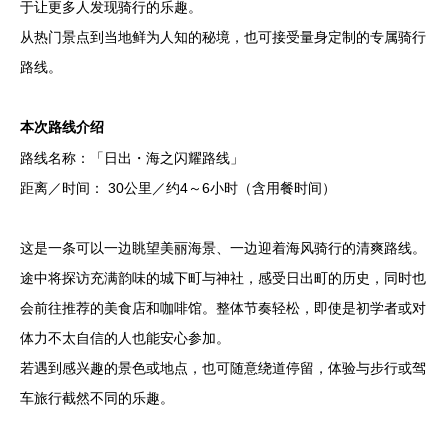
于让更多人发现骑行的乐趣。
从热门景点到当地鲜为人知的秘境，也可接受量身定制的专属骑行
路线。
本次路线介绍
路线名称：「日出・海之闪耀路线」
距离／时间： 30公里／约4～6小时（含用餐时间）
这是一条可以一边眺望美丽海景、一边迎着海风骑行的清爽路线。
途中将探访充满韵味的城下町与神社，感受日出町的历史，同时也
会前往推荐的美食店和咖啡馆。整体节奏轻松，即使是初学者或对
体力不太自信的人也能安心参加。
若遇到感兴趣的景色或地点，也可随意绕道停留，体验与步行或驾
车旅行截然不同的乐趣。