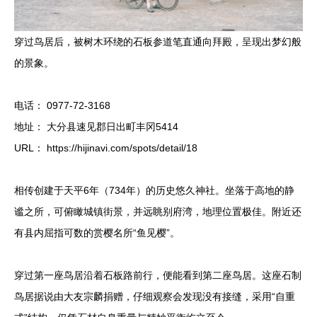
穿过鸟居后，被树木环绕的石板参道笔直通向拜殿，呈现出梦幻般
的景象。
电话： 0977-72-3168
地址： 大分县速见郡日出町丰冈5414
URL： https://hijinavi.com/spots/detail/18
相传创建于天平6年（734年）的历史悠久神社。坐落于高地的静
谧之所，可俯瞰城镇街景，并远眺别府湾，地理位置极佳。附近还
有县内屈指可数的赏樱名所“鱼见樱”。
穿过第一座鸟居沿着石板路前行，便能看到第二座鸟居。这座石制
鸟居据说由大友宗麟捐赠，仔细观察会发现没有接缝，采用“自重