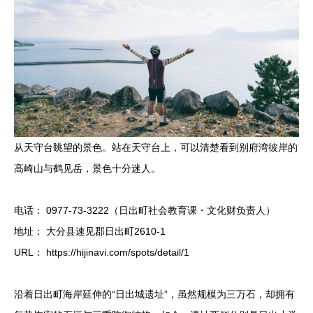
从天守台眺望的景色。站在天守台上，可以清楚看到别府湾彼岸的
高崎山与鹤见岳，景色十分迷人。
电话： 0977-73-3222（日出町社会教育课・文化财负责人）
地址： 大分县速见郡日出町2610-1
URL： https://hijinavi.com/spots/detail/1
沿着日出町海岸延伸的“日出城遗址”，虽然规模为三万石，却拥有