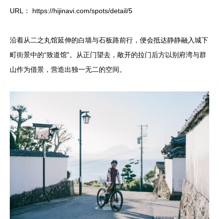
URL： https://hijinavi.com/spots/detail/5
沿着从二之丸馆延伸的白墙与石板路前行，便会抵达静静融入城下
町街景中的“致道馆”。从正门望去，敞开的拉门后方以别府湾与群
山作为借景，营造出独一无二的空间。