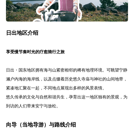
日出地区介绍
享受慢节奏时光的疗愈骑行之旅
日出・国东地区拥有海与山紧密相邻的稀有地理环境。可眺望宁静
濑户内海的海岸线，以及点缀着历史悠久寺庙与神社的山间地带，
紧凑地汇聚在一起，不同地点展现出多样的风景表情。
悠久传承的文化与自然和谐共生，孕育出这一地区独有的景观，为
到访的人们带来安宁与放松。
向导（当地导游）与路线介绍