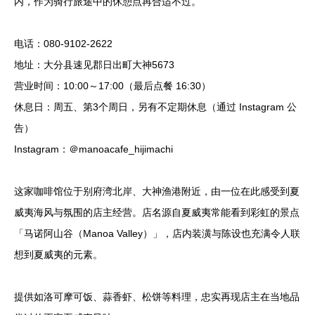
内，作为骑行旅途中的休憩点再合适不过。
电话：080-9102-2622
地址：大分县速见郡日出町大神5673
营业时间：10:00～17:00（最后点餐 16:30）
休息日：周五、第3个周日，另有不定期休息（通过 Instagram 公
告）
Instagram：＠manoacafe_hijimachi
这家咖啡馆位于别府湾北岸、大神渔港附近，由一位在此感受到夏
威夷海风与氛围的店主经营。店名源自夏威夷常能看到彩虹的景点
「马诺阿山谷（Manoa Valley）」，店内装潢与陈设也充满令人联
想到夏威夷的元素。
提供如洛可摩可饭、蒜香虾、松饼等料理，忠实再现店主在当地品