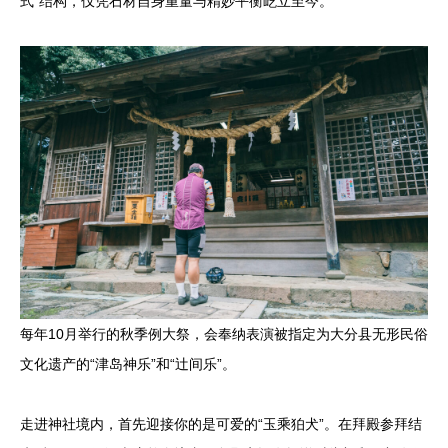
式”结构，仅凭石材自身重量与精妙平衡屹立至今。
每年10月举行的秋季例大祭，会奉纳表演被指定为大分县无形民俗
文化遗产的“津岛神乐”和“辻间乐”。
走进神社境内，首先迎接你的是可爱的“玉乘狛犬”。在拜殿参拜结