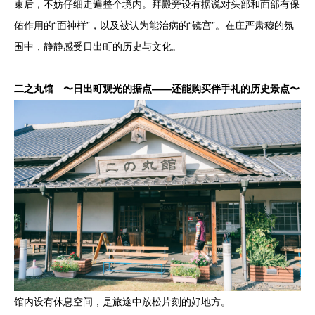
束后，不妨仔细走遍整个境内。拜殿旁设有据说对头部和面部有保
佑作用的“面神样”，以及被认为能治病的“镜宫”。在庄严肃穆的氛
围中，静静感受日出町的历史与文化。
二之丸馆 〜日出町观光的据点——还能购买伴手礼的历史景点〜
馆内设有休息空间，是旅途中放松片刻的好地方。