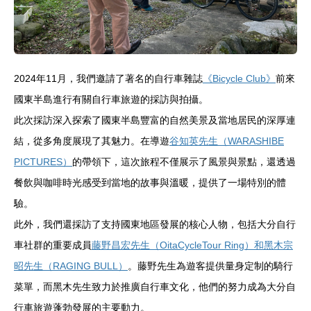
2024年11月，我們邀請了著名的自行車雜誌
《Bicycle Club》
前來
國東半島進行有關自行車旅遊的採訪與拍攝。
此次採訪深入探索了國東半島豐富的自然美景及當地居民的深厚連
結，從多角度展現了其魅力。在導遊
谷知英先生（WARASHIBE
PICTURES）
的帶領下，這次旅程不僅展示了風景與景點，還透過
餐飲與咖啡時光感受到當地的故事與溫暖，提供了一場特別的體
驗。
此外，我們還採訪了支持國東地區發展的核心人物，包括大分自行
車社群的重要成員
藤野昌宏先生（OitaCycleTour Ring）
和黑木宗
昭先生（RAGING BULL）
。藤野先生為遊客提供量身定制的騎行
菜單，而黑木先生致力於推廣自行車文化，他們的努力成為大分自
行車旅遊蓬勃發展的主要動力。