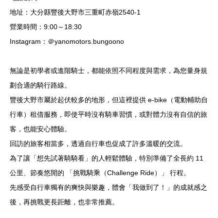
地址：大分縣豐後大野市三重町赤嶺2540-1
營業時間：9:00～18:30
Instagram：＠yanomotors.bungoono
無論是初學者或進階騎士，都能依照不同程度與需求，為您量身規
劃合適的騎行路線。
豐後大野市屬於起伏較多的地形，但這裡提供 e-bike（電動輔助自
行車）租借服務，即使平時沒有騎車習慣，或對體力沒有自信的旅
客，也能安心體驗。
回訪的旅客相當多，透過自行車也促成了許多溫暖的交流。
為了讓「想先試著騎騎看」的人輕鬆體驗，特別準備了全長約 11
公里、節奏悠閒的 「挑戰騎乘（Challenge Ride）」 行程。
先感受自行車獨有的爽快與樂趣，體會「我做到了！」的成就感之
後，再挑戰更長距離，也非常推薦。