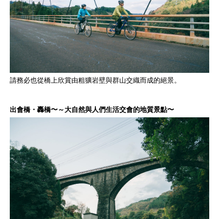
請務必也從橋上欣賞由粗獷岩壁與群山交織而成的絕景。
出會橋・轟橋〜～大自然與人們生活交會的地質景點〜