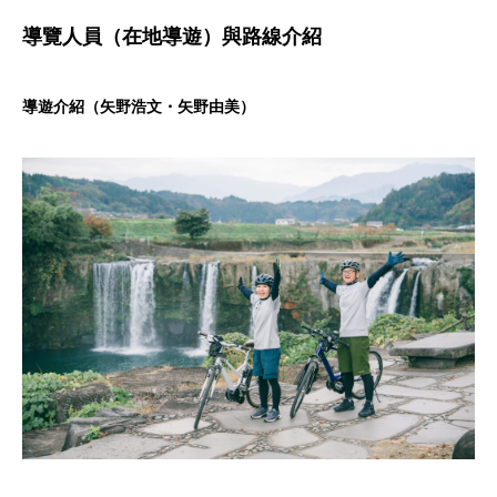
導覽人員（在地導遊）與路線介紹
導遊介紹（矢野浩文・矢野由美）