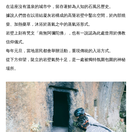
在這座沒有溫泉的城市中，留存著鮮為人知的石風呂歷史。
據說人們曾在以溶結凝灰岩構成的高聳岩壁中鑿出空間，於內部燒
柴、加熱藥草，沐浴於蒸氣之中的蒸氣浴形式。
岩壁上刻有梵文「南無阿彌陀佛」，也有一說認為此處曾用於佛教
信仰儀式。
每年元旦，當地居民都會舉辦活動，重現傳統的入浴方式。
從下方仰望，陡立的岩壁氣勢十足，是一處被獨特氛圍包圍的神秘
場所。