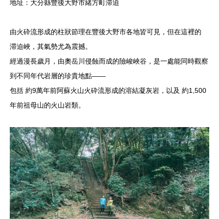
地址：大分縣豐後大野市緒方町滞迫
由火砕流形成的柱狀節理在豐後大野市各地皆可見，但在這裡的
滞迫峽，其氣勢尤為震撼。
經過漫長歲月，由奧岳川侵蝕而成的險峻峽谷，是一處能同時觀察
到不同年代岩層的珍貴地點——
包括 約9萬年前阿蘇火山火砕流形成的溶結凝灰岩，以及 約1,500
年前祖母山的火山岩類。