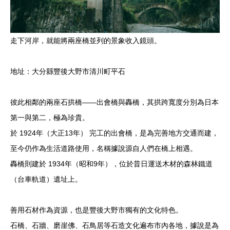
走下河岸，就能將兩座橋並列的景象收入鏡頭。
地址：大分縣豐後大野市清川町平石
彼此相鄰的兩座石拱橋——出會橋與轟橋，其拱跨寬度分別為日本
第一與第二，極為珍貴。
於 1924年（大正13年） 完工的出會橋，是為完善地方交通而建，
至今仍作為生活道路使用，名稱據說源自人們在橋上相遇。
轟橋則建於 1934年（昭和9年），位於昔日運送木材的森林鐵道
（台車軌道）遺址上。
善用石材作為資源，也是豐後大野市獨有的文化特色。
石橋、石牆、磨崖佛、石鳥居等石造文化遍布市內各地，據說是為