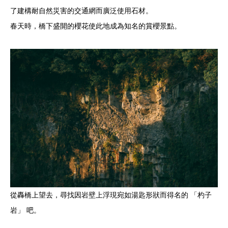
了建構耐自然災害的交通網而廣泛使用石材。
春天時，橋下盛開的櫻花使此地成為知名的賞櫻景點。
從轟橋上望去，尋找因岩壁上浮現宛如湯匙形狀而得名的 「杓子
岩」 吧。