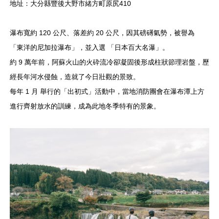
地址：大分縣豐後大野市緒方町原尻410
瀑布寬約 120 公尺、落差約 20 公尺，因其磅礡氣勢，被譽為
「東洋的尼加拉瀑布」，並入選 「日本百大名瀑」。
約 9 萬年前，阿蘇火山的火砕流冷卻凝固後形成柱狀節理岩盤，歷
經長年河水侵蝕，造就了今日壯觀的景致。
每年 1 月 舉行的「出初式」活動中，當地消防團會在瀑布潭上方
進行齊射放水的訓練，成為此地冬季特有的景象。