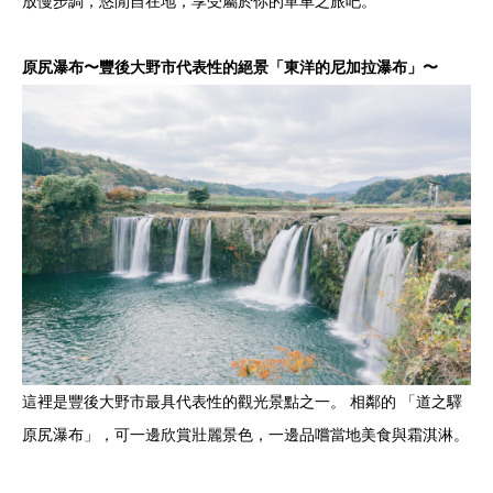
放慢步調，悠閒自在地，享受屬於你的單車之旅吧。
原尻瀑布〜豐後大野市代表性的絕景「東洋的尼加拉瀑布」〜
這裡是豐後大野市最具代表性的觀光景點之一。 相鄰的 「道之驛
原尻瀑布」，可一邊欣賞壯麗景色，一邊品嚐當地美食與霜淇淋。