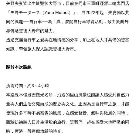
矢野夫妻皆出生於豐後大野市，目前在同市三重町經營二輪專門店
「矢野モータース（Yano Motors）」。自2022年起，夫妻倆以共
同的興趣──自行車──為工具，展開自行車導覽活動，致力於向外
界傳遞豐後大野市的魅力。
透過充滿自行車之愛與在地情感的分享，加上在地人才具備的豐富
知識，帶領旅人深入認識豐後大野市。
關於本次路線
所需時間：約3～4小時
本路線不僅涵蓋觀光名所，沿途的里山風景也能讓人感受到自然力
量與人們生活交織而成的歷史與文化。正因為是自行車之旅，才能
發現許多平時不易察覺的風景，在感受聲音、氣味與微風的同時，
體驗彷彿融入日常生活般的旅行。讓我們一起在感受大地呼吸的同
時，度過一段療癒放鬆的時光。