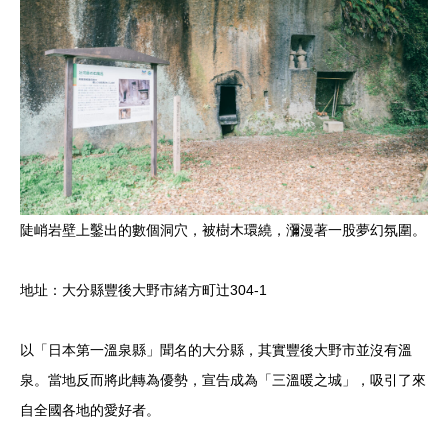
陡峭岩壁上鑿出的數個洞穴，被樹木環繞，瀰漫著一股夢幻氛圍。
地址：大分縣豐後大野市緒方町辻304-1
以「日本第一溫泉縣」聞名的大分縣，其實豐後大野市並沒有溫
泉。當地反而將此轉為優勢，宣告成為「三溫暖之城」，吸引了來
自全國各地的愛好者。