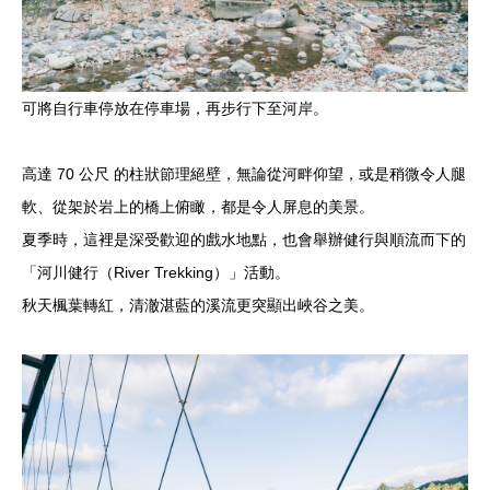
可將自行車停放在停車場，再步行下至河岸。
高達 70 公尺 的柱狀節理絕壁，無論從河畔仰望，或是稍微令人腿
軟、從架於岩上的橋上俯瞰，都是令人屏息的美景。
夏季時，這裡是深受歡迎的戲水地點，也會舉辦健行與順流而下的
「河川健行（River Trekking）」活動。
秋天楓葉轉紅，清澈湛藍的溪流更突顯出峽谷之美。