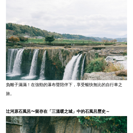
負離子滿滿！在強勁的瀑布聲陪伴下，享受暢快無比的自行車之
旅。
辻河原石風呂〜留存在「三溫暖之城」中的石風呂歷史～