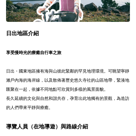
日出地區介紹
享受慢時光的療癒自行車之旅
日出・國東地區擁有海與山彼此緊鄰的罕見地理環境。可眺望寧靜
瀨戶內海的海岸線，以及散佈著歷史悠久寺社的山區地帶，緊湊地
匯聚在一起，依據不同地點可欣賞到多樣的風景面貌。
長久延續的文化與自然和諧共存，孕育出此地獨有的景觀，為造訪
的人們帶來平靜與療癒。
導覽人員（在地導遊）與路線介紹