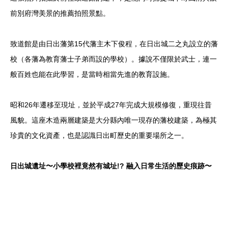
前別府灣美景的推薦拍照景點。
致道館是由日出藩第15代藩主木下俊程，在日出城二之丸設立的藩
校（各藩為教育藩士子弟而設的學校）。據說不僅限於武士，連一
般百姓也能在此學習，是當時相當先進的教育設施。
昭和26年遷移至現址，並於平成27年完成大規模修復，重現往昔
風貌。這座木造兩層建築是大分縣內唯一現存的藩校建築，為極其
珍貴的文化資產，也是認識日出町歷史的重要場所之一。
日出城遺址〜小學校裡竟然有城址!? 融入日常生活的歷史痕跡〜