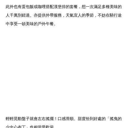
此外也有蛋包飯或咖哩搭配漢堡排的套餐，想一次滿足多種美味的
人千萬別錯過。亦提供外帶服務，天氣宜人的季節，不妨在騎行途
中享受一頓美味的戶外午餐。
輕輕晃動盤子就會左右搖擺！口感滑順、甜度恰到好處的「搖曳的
少女心布丁」也相當受歡迎。