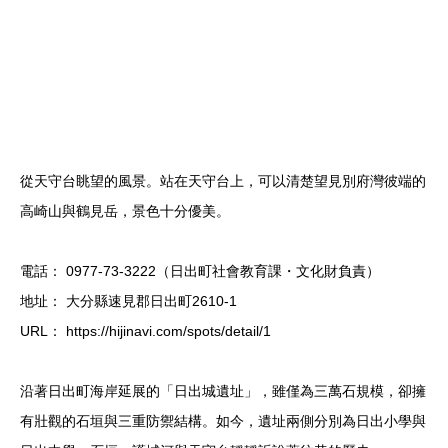
從天守台眺望的風景。站在天守台上，可以清楚望見別府灣彼端的
高崎山與鶴見岳，景色十分優美。
電話： 0977-73-3222（日出町社會教育課・文化財負責）
地址： 大分縣速見郡日出町2610-1
URL： https://hijinavi.com/spots/detail/1
沿著日出町海岸延展的「日出城遺址」，雖僅為三萬石規模，卻擁
有壯觀的石垣與三重防禦結構。如今，遺址兩側分別為日出小學與