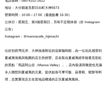
電話號碼：080-9102-2622
地址：大分縣速見郡日出町大神5673
營業時間：10:00～17:00（最後點餐 16:30）
公休日：星期五、第3個星期日，另有不定期休假（於 Instagram
公告）
Instagram：＠manoacafe_hijimachi
位於別府灣北岸、大神漁港附近的這家咖啡館，由一位在此感受到
夏威夷海風與氛圍的店主所經營。店名取自夏威夷經常能看見彩虹
的景點「馬諾阿山谷（Manoa Valley）」，店內裝潢與雜貨也充滿
令人聯想到夏威夷的元素。提供如洛可摩可飯、蒜香蝦、鬆餅等料
理，忠實重現店主在當地品嚐過的正宗夏威夷風味。