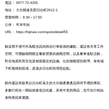
電話： 0977-72-4255
地址： 大分縣速見郡日出町2612-1
營業時間： 8:30～17:00
公休： 年末年始
URL： https://hijinavi.com/spots/detail/55
観這裡不僅可作為觀光諮詢與自行車租借的據點，還設有共享工作
空間、可體驗期間限定餐飲營業的挑戰空間，以及餐車進駐活動，
對在地居民而言也是相當親近的設施。位於能眺望別府灣、保有城
下町風情的區域，是漫步日出町的理想起點。
館內還設有販售以日出町為主的大分縣產農產品與伴手禮的專區。
多數行程在一開始就會造訪此處，若有中意的商品，也可在行程結
束時再回來選購。