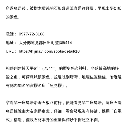
穿過鳥居後，被樹木環繞的石板參道筆直通往拜殿，呈現出夢幻般
的景色。
電話： 0977-72-3168
地址： 大分縣速見郡日出町豐岡5414
URL： https://hijinavi.com/spots/detail/18
相傳創建於天平6年（734年）的歷史悠久神社。坐落於高地的靜
謐之處，可俯瞰城鎮景色，並遠眺別府灣，地理位置極佳。附近還
有縣內知名的賞櫻名所「魚見櫻」。
穿過第一座鳥居沿著石板路前行，便能看見第二座鳥居。這座石造
鳥居據說由大友宗麟奉獻，仔細一看會發現沒有接縫，採用「自重
式」構造，僅以石材本身的重量與精妙平衡屹立不倒。