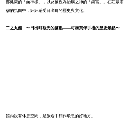
部健康的「面神樣」，以及被視為治病之神的「鏡宮」。在莊嚴肅
穆的氛圍中，細細感受日出町的歷史與文化。
二之丸館 〜日出町觀光的據點——可購買伴手禮的歷史景點〜
館內設有休息空間，是旅途中稍作歇息的好地方。