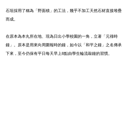
石垣採用了稱為「野面積」的工法，幾乎不加工天然石材直接堆疊
而成。
在原本為本丸所在地、現為日出小學校園的一角，立著「元祿時
鐘」。原本是用來向周圍報時的鐘，如今以「和平之鐘」之名傳承
下來，至今仍保有平日每天早上8點由學生輪流敲鐘的習慣。