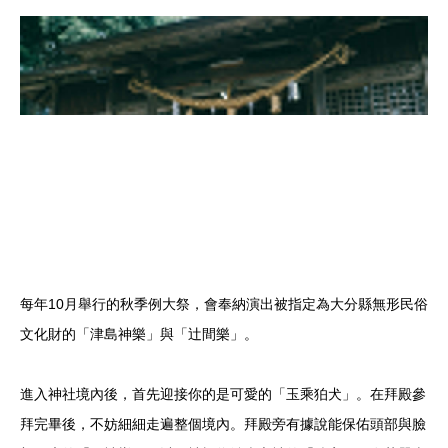
每年10月舉行的秋季例大祭，會奉納演出被指定為大分縣無形民俗
文化財的「津島神樂」與「辻間樂」。
進入神社境內後，首先迎接你的是可愛的「玉乘狛犬」。在拜殿參
拜完畢後，不妨細細走遍整個境內。拜殿旁有據說能保佑頭部與臉