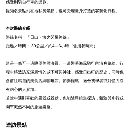
感受到騎自行車的樂趣。
從知名景點到在地私房景點，也可受理量身打造的客製化行程。
本次路線介紹
路線名稱：「日出・海之閃耀路線」
距離／時間： 30公里／約4～6小時（含用餐時間）
這是一條可一邊眺望美麗海景、一邊迎著海風騎行的清爽路線。行
程中將造訪充滿風情的城下町與神社，感受日出町的歷史，同時也
會前往精選的美食店與咖啡館。節奏輕鬆，適合初學者或對體力沒
有信心的人參加。
若途中遇到喜歡的風景或景點，也能隨興繞道探訪，體驗與步行或
開車截然不同的旅遊樂趣。
造訪景點