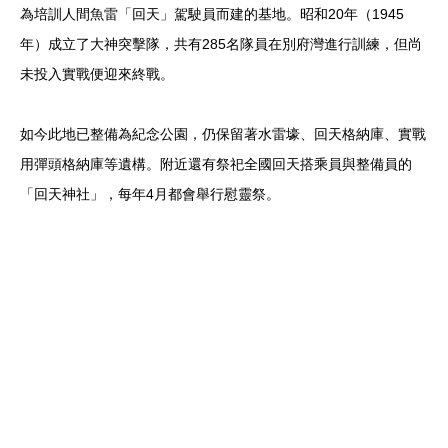
為培訓人間魚雷「回天」駕駛員而建的基地。昭和20年（1945
年）成立了大神突擊隊，共有285名隊員在別府灣進行訓練，但尚
未投入實戰便迎來終戰。
如今此地已整備為紀念公園，仍保留著水雷壕、回天格納庫、實戰
用彈頭格納庫等遺構。附近還有祭祀全國回天搭乘員與整備員的
「回天神社」，每年4月都會舉行慰靈祭。