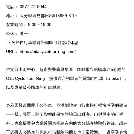
電話： 0977-72-0044
地址： 大分縣速見郡日出町3889-3 1F
營業時間： 9:00～19:00
公休： 週一
※ 另於自行車導覽帶團時可能臨時休息
URL： https://oitacycletour-ring.com/
位於日出町中心、超市與餐廳聚集區，距離暘谷站騎車約5分鐘的
Oita Cycle Tour Ring，提供適合初學者的電動自行車（e-bike），
以及專業級公路車的租借服務。
身為因興趣而愛上公路車、並深刻體會自行車旅行暢快感受的導遊
——我，藤野，除了帶領能盡情體驗日出町海、山與歷史的行程
外，也會提案包含鄰近國東半島在內的大分縣各地騎行路線。想在
正式投入公路車前先以租借體驗的朋友也非常歡迎。一邊享受爽快