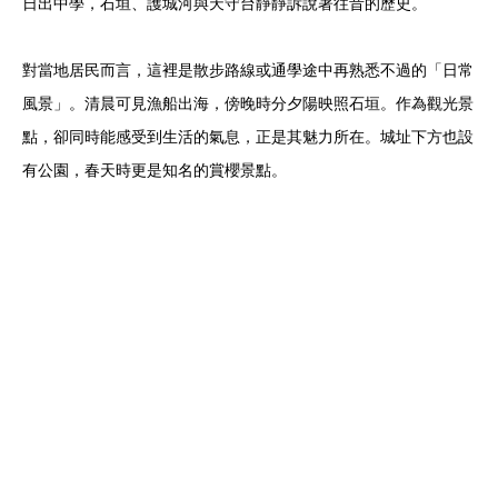
日出中學，石垣、護城河與天守台靜靜訴說著往昔的歷史。
對當地居民而言，這裡是散步路線或通學途中再熟悉不過的「日常
風景」。清晨可見漁船出海，傍晚時分夕陽映照石垣。作為觀光景
點，卻同時能感受到生活的氣息，正是其魅力所在。城址下方也設
有公園，春天時更是知名的賞櫻景點。