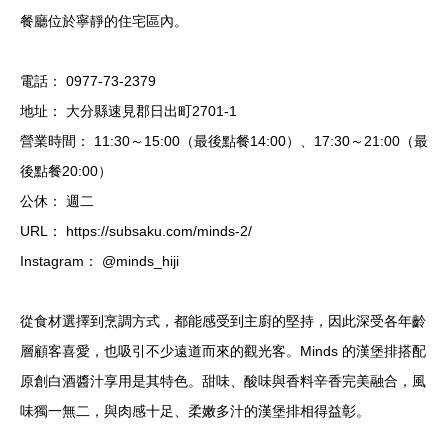
餐廳位於寧靜的住宅區內。
電話： 0977-73-2379
地址： 大分縣速見郡日出町2701-1
營業時間： 11:30～15:00（最後點餐14:00）、17:30～21:00（最
後點餐20:00）
公休： 週二
URL： https://subsaku.com/minds-2/
Instagram： @minds_hiji
從食材選擇到烹調方式，都能感受到主廚的堅持，因此深受各年齡
層顧客喜愛，也吸引不少遠道而來的觀光客。Minds 的漢堡排搭配
原創白酒醬汁享用是其特色。甜味、酸味與香料辛香完美融合，風
味獨一無二，與肉感十足、柔嫩多汁的漢堡排相得益彰。