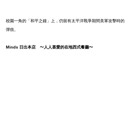
校園一角的「和平之鐘」上，仍留有太平洋戰爭期間美軍攻擊時的
彈痕。
Minds 日出本店 〜人人喜愛的在地西式餐廳〜