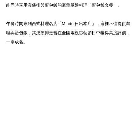
能同時享用漢堡排與蛋包飯的豪華單盤料理「蛋包飯套餐」。
午餐時間來到西式料理名店「Minds 日出本店」，這裡不僅提供咖
哩與蛋包飯，其漢堡排更曾在全國電視綜藝節目中獲得高度評價，
一舉成名。