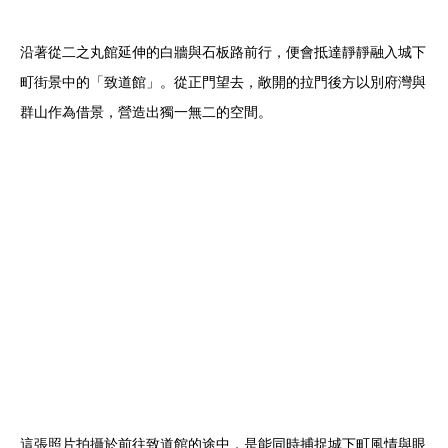
沿著從二之丸館延伸的白牆與石板路前行，便會抵達靜靜融入城下
町街景中的「致道館」。從正門望去，敞開的拉門後方以別府灣與
群山作為借景，營造出獨一無二的空間。
這張照片拍攝於前往致道館的途中，是能同時捕捉城下町風情與眼