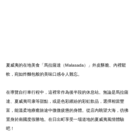
夏威夷的在地美食「馬拉薩達（Malasada）」外皮酥脆、內裡鬆
軟，宛如炸麵包般的美味口感令人難忘。
在導覽自行車行程中，這裡常作為後半段的休息站。無論是馬拉薩
達、夏威夷司康等甜點，或是色彩繽紛的彩虹飲品，選擇相當豐
富，能溫柔地療癒旅途中微微疲憊的身體。從店內眺望大海，彷彿
置身於南國度假勝地。在日出町享受一場道地的夏威夷風情體驗
吧！