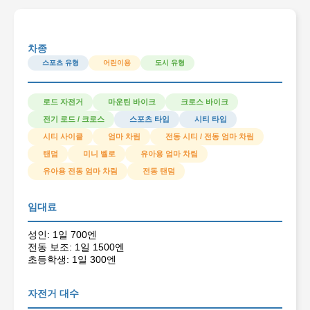
차종
스포츠 유형
어린이용
도시 유형
로드 자전거
마운틴 바이크
크로스 바이크
전기 로드 / 크로스
스포츠 타입
시티 타입
시티 사이클
엄마 차림
전동 시티 / 전동 엄마 차림
탠덤
미니 벨로
유아용 엄마 차림
유아용 전동 엄마 차림
전동 탠덤
임대료
성인: 1일 700엔
전동 보조: 1일 1500엔
초등학생: 1일 300엔
자전거 대수