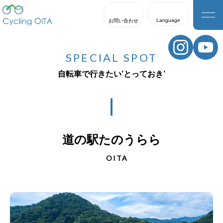
Language
お問い合わせ
日本語
English
SPECIAL SPOT
한국어
自転車で行きたい’とっておき’
繁體中文
簡体中文
道の駅たのうらら
OITA