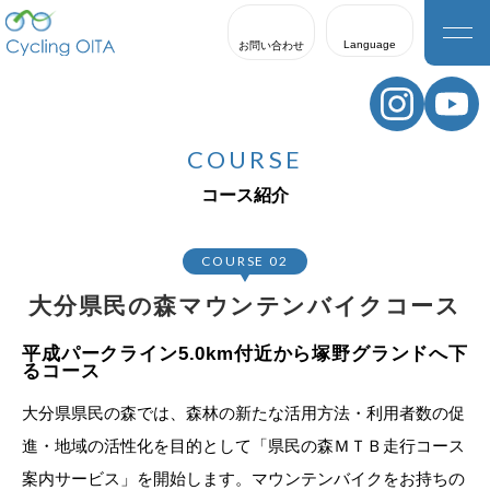
Language
お問い合わせ
日本語
English
COURSE
한국어
コース紹介
繁體中文
簡体中文
COURSE 02
大分県民の森マウンテンバイクコース
平成パークライン5.0km付近から塚野グランドへ下
るコース
大分県県民の森では、森林の新たな活用方法・利用者数の促
進・地域の活性化を目的として「県民の森ＭＴＢ走行コース
案内サービス」を開始します。マウンテンバイクをお持ちの